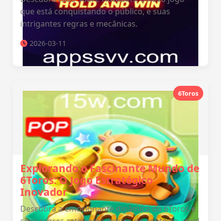
que está conquistando o público, e suas
intrigantes regras e mecânicas.
2026-03-11
6Toros
Explorando o Fascinante Mundo de
6Toros: O Jogo Estratégico
Inovador
Descubra a emocionante dinâmica do 6Toros e