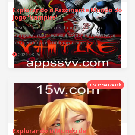
Explorando o Fascinante Mundo do
Jogo 'Vampire'
Descubra as nuances do intrigante jogo
'Vampire', suas regras e como ele se conecta
com tendências contemporâneas.
2026-03-26
ChristmasReach
Explorando o Mundo de