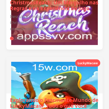
ChristmasReach: Um Mergulho nas
Regras e na Experiência do Jogo
Descubra a magia do jogo de tabuleiro
ChristmasReach, suas regras e como ele se
conecta com tendências atuais.
2026-04-14
LuckyMacaw
Explorando o Fascinante Mundo de
LuckyMacaw: Tudo o que Você