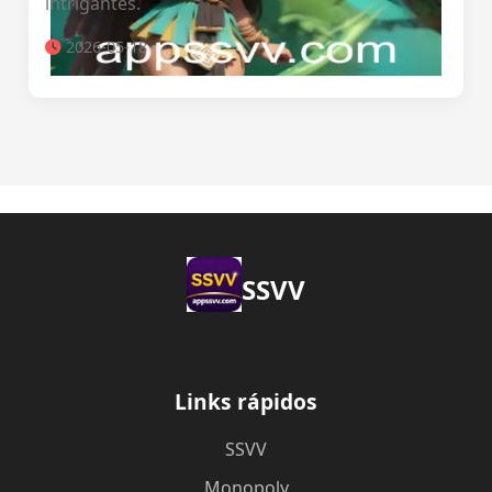
intrigantes.
2026-05-18
SSVV
Links rápidos
SSVV
Monopoly