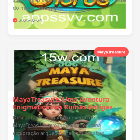
suas regras cativantes dentro do contexto atual
do mundo dos jogos.
2026-02-24
MayaTreasure
MayaTreasure: Uma Aventura
Enigmática nas Ruínas Antigas
Descubra o fascinante universo de
MayaTreasure, um jogo que combina
exploração arqueológica com desafios