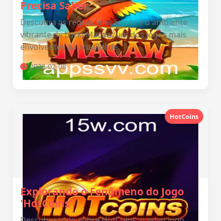
Precisa Saber
Descubra as regras, mecânicas e o ambiente
vibrante de LuckyMacaw, um dos jogos mais
envolventes da atualidade.
2026-02-08
HotCoins
Explorando o Fenômeno do Jogo
'HotCoins'
Descubra tudo sobre HotCoins, o novo jogo