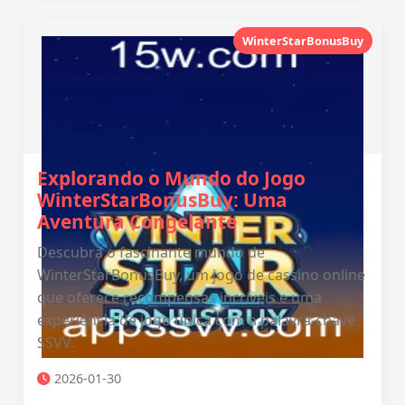
WinterStarBonusBuy
Explorando o Mundo do Jogo
WinterStarBonusBuy: Uma
Aventura Congelante
Descubra o fascinante mundo de
WinterStarBonusBuy, um jogo de cassino online
que oferece recompensas incríveis e uma
experiência de jogo única com a palavra-chave
SSVV.
2026-01-30