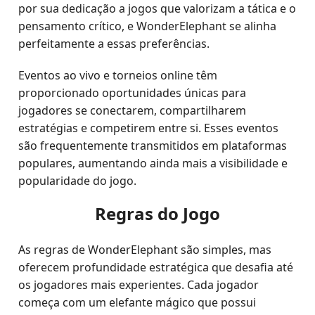
por sua dedicação a jogos que valorizam a tática e o
pensamento crítico, e WonderElephant se alinha
perfeitamente a essas preferências.
Eventos ao vivo e torneios online têm
proporcionado oportunidades únicas para
jogadores se conectarem, compartilharem
estratégias e competirem entre si. Esses eventos
são frequentemente transmitidos em plataformas
populares, aumentando ainda mais a visibilidade e
popularidade do jogo.
Regras do Jogo
As regras de WonderElephant são simples, mas
oferecem profundidade estratégica que desafia até
os jogadores mais experientes. Cada jogador
começa com um elefante mágico que possui