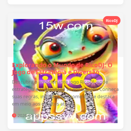
RicoDJ
Explorando o Mundo de RicoDJ: O
Jogo de Estratégia e Diversão
Descubra o emocionante jogo RicoDJ, onde
estratégia e criatividade se encontram. Conheça
suas regras, introdução e como ele se destaca
em meio aos eventos atuais.
2026-05-13