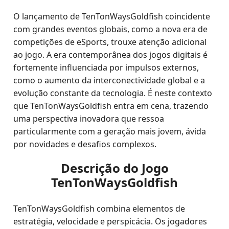
O lançamento de TenTonWaysGoldfish coincidente
com grandes eventos globais, como a nova era de
competições de eSports, trouxe atenção adicional
ao jogo. A era contemporânea dos jogos digitais é
fortemente influenciada por impulsos externos,
como o aumento da interconectividade global e a
evolução constante da tecnologia. É neste contexto
que TenTonWaysGoldfish entra em cena, trazendo
uma perspectiva inovadora que ressoa
particularmente com a geração mais jovem, ávida
por novidades e desafios complexos.
Descrição do Jogo
TenTonWaysGoldfish
TenTonWaysGoldfish combina elementos de
estratégia, velocidade e perspicácia. Os jogadores