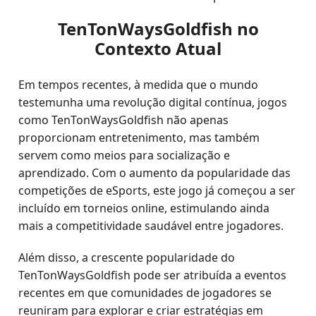
TenTonWaysGoldfish no
Contexto Atual
Em tempos recentes, à medida que o mundo
testemunha uma revolução digital contínua, jogos
como TenTonWaysGoldfish não apenas
proporcionam entretenimento, mas também
servem como meios para socialização e
aprendizado. Com o aumento da popularidade das
competições de eSports, este jogo já começou a ser
incluído em torneios online, estimulando ainda
mais a competitividade saudável entre jogadores.
Além disso, a crescente popularidade do
TenTonWaysGoldfish pode ser atribuída a eventos
recentes em que comunidades de jogadores se
reuniram para explorar e criar estratégias em