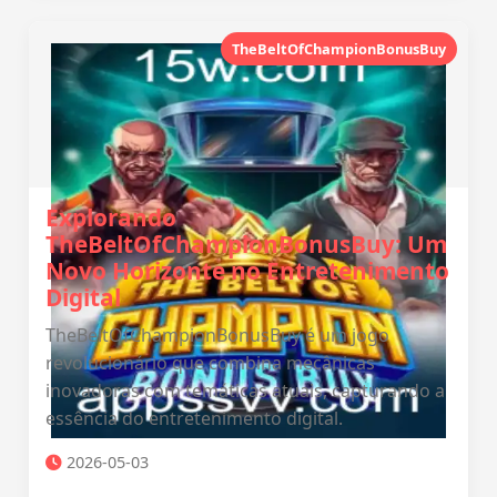
TheBeltOfChampionBonusBuy
Explorando
TheBeltOfChampionBonusBuy: Um
Novo Horizonte no Entretenimento
Digital
TheBeltOfChampionBonusBuy é um jogo
revolucionário que combina mecânicas
inovadoras com temáticas atuais, capturando a
essência do entretenimento digital.
2026-05-03