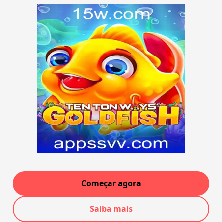
Começar agora
Saiba mais