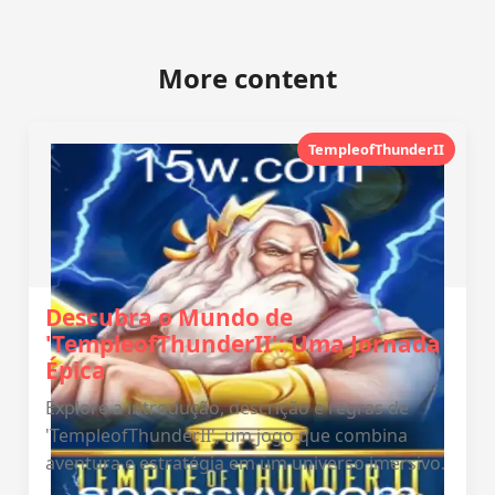
More content
TempleofThunderII
Descubra o Mundo de
'TempleofThunderII': Uma Jornada
Épica
Explore a introdução, descrição e regras de
'TempleofThunderII', um jogo que combina
aventura e estratégia em um universo imersivo.