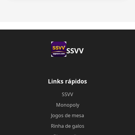
SSVV
Links rápidos
SSVV
Monopoly
Jogos de mesa
Rinha de galos