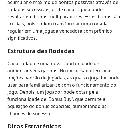
acumular o máximo de pontos possíveis através de
rodadas sucessivas, onde cada jogada pode
resultar em bônus multiplicadores. Esses bônus são
cruciais, pois podem transformar uma rodada
regular em uma jogada vencedora com prêmios
significativos.
Estrutura das Rodadas
Cada rodada é uma nova oportunidade de
aumentar seus ganhos. No início, são oferecidas
opções padrão de jogadas, as quais o jogador pode
usar para familiarizar-se com o funcionamento do
jogo. Depois, um jogador pode optar pela
funcionalidade de 'Bonus Buy', que permite a
aquisição de bônus especiais, aumentando as
chances de sucesso.
Dicas Estratégicas