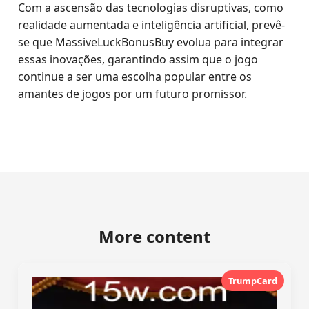
Com a ascensão das tecnologias disruptivas, como
realidade aumentada e inteligência artificial, prevê-
se que MassiveLuckBonusBuy evolua para integrar
essas inovações, garantindo assim que o jogo
continue a ser uma escolha popular entre os
amantes de jogos por um futuro promissor.
More content
TrumpCard