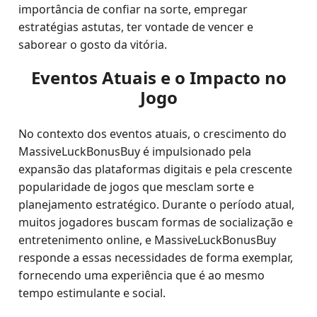
importância de confiar na sorte, empregar
estratégias astutas, ter vontade de vencer e
saborear o gosto da vitória.
Eventos Atuais e o Impacto no
Jogo
No contexto dos eventos atuais, o crescimento do
MassiveLuckBonusBuy é impulsionado pela
expansão das plataformas digitais e pela crescente
popularidade de jogos que mesclam sorte e
planejamento estratégico. Durante o período atual,
muitos jogadores buscam formas de socialização e
entretenimento online, e MassiveLuckBonusBuy
responde a essas necessidades de forma exemplar,
fornecendo uma experiência que é ao mesmo
tempo estimulante e social.