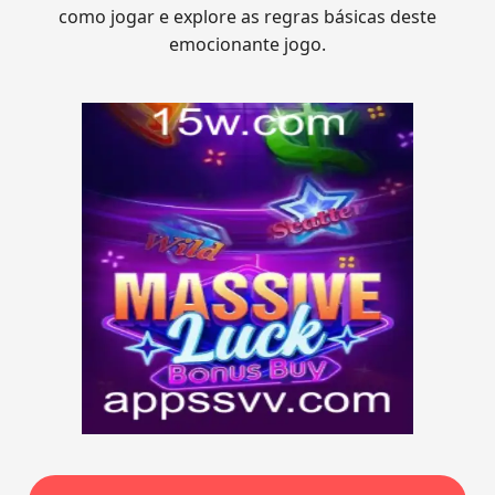
como jogar e explore as regras básicas deste
emocionante jogo.