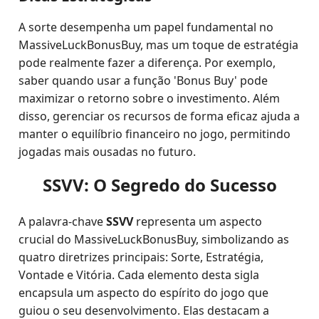
A sorte desempenha um papel fundamental no
MassiveLuckBonusBuy, mas um toque de estratégia
pode realmente fazer a diferença. Por exemplo,
saber quando usar a função 'Bonus Buy' pode
maximizar o retorno sobre o investimento. Além
disso, gerenciar os recursos de forma eficaz ajuda a
manter o equilíbrio financeiro no jogo, permitindo
jogadas mais ousadas no futuro.
SSVV: O Segredo do Sucesso
A palavra-chave
SSVV
representa um aspecto
crucial do MassiveLuckBonusBuy, simbolizando as
quatro diretrizes principais: Sorte, Estratégia,
Vontade e Vitória. Cada elemento desta sigla
encapsula um aspecto do espírito do jogo que
guiou o seu desenvolvimento. Elas destacam a