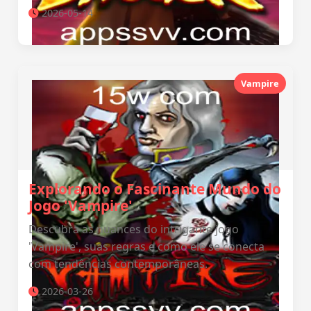
2026-05-14
Vampire
Explorando o Fascinante Mundo do
Jogo 'Vampire'
Descubra as nuances do intrigante jogo
'Vampire', suas regras e como ele se conecta
com tendências contemporâneas.
2026-03-26