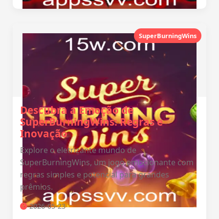
SuperBurningWins
Descubra a Emoção de
SuperBurningWins: Regras e
Inovação
Explore o eletrizante mundo de
SuperBurningWins, um jogo emocionante com
regras simples e potencial para grandes
prêmios.
2026-05-23