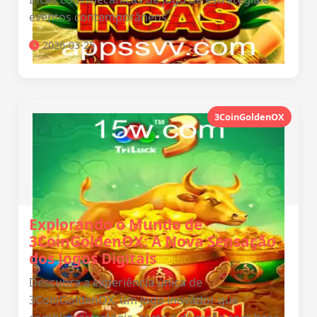
eventos contemporâneos.
2026-03-25
3CoinGoldenOX
Explorando o Mundo de
3CoinGoldenOX: A Nova Sensação
dos Jogos Digitais
Descubra a experiência única de
3CoinGoldenOX, um jogo inovador que