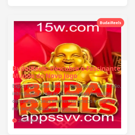
BudaiReels
BudaiReels: Descubra o Fascinante
Mundo do Novo Jogo
Exploração detalhada de BudaiReels: Descrição,
introdução e regras do novo jogo inovador,
destacando seus elementos únicos e impacto
no cenário atual de jogos.
2026-03-20