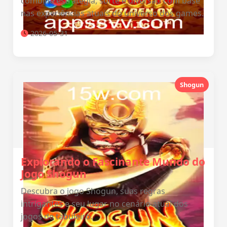
combina estratégia, sorte e diversão com base
nas experiências atuais do universo dos games.
2026-05-31
Shogun
Explorando o Fascinante Mundo do
Jogo Shogun
Descubra o jogo Shogun, suas regras
intrigantes e seu lugar no cenário atual dos
jogos de tabuleiro.