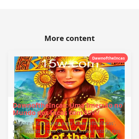
More content
DawnoftheIncas
DawnoftheIncas: Uma Imersão no
Mundo dos Incas com SSVV
Explore o fascinante jogo 'DawnoftheIncas',
uma aventura que combina a rica história dos
Incas com mecânicas de jogo de estratégia e